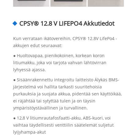
CPSY® 12.8 V LIFEPO4 Akkutiedot
Kun verrataan ikätovereihin, CPSY® 12.8V LifePo4 -
akkujen edut seuraavat:
● Huoltovapaa, pienikokoinen, korkean koron
litiumakku, joka voi tarjota vahvan lähtövirran
lyhyessä ajassa.
● Sisäänrakennettu integroitu laitteisto Älykäs BMS-
järjestelmä voi hallita tarkasti suuritehoisia
purkauksia ja suojata akkua, pidentää sen käyttöikää,
ei räjähtää tai sytyttää tulen ja on täysin
ympäristöystävällinen ja turvallinen.
● 12,8 V litiumrautafosfaatti-akku, ABS-kuori, voi
vaihtaa täydellisesti venttiilin säätelemät suljetut
lyijyhampa-akut