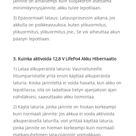
jännite on alhaisempi kuin suojakortin asettama
minimikynnysjännite, akku tulee lepotilaan.
3) Epänormaali lataus: Latausprosessin aikana, jos
akkulla on poikkeavuuksia, kuten ylikuormitus,
ylikuormitus, ylikuormitus jne., Se voi aiheuttaa akun
pääsyn lepotilaan.
3. Kuinka aktivoida 12,8 V LifePo4 Akku Hibernaatio
1) Lataa alkuperäistä laturia: Vaurioituneille
litiumparistoille yritä ensin käyttää alkuperäistä
laturia. Koska jännitettä ei voida havaita, kun akku on
lepotilassa, sitä on ladattava tietyn ajanjakson ajan
nähdäksesi, saavuttaako akku toimintaa.
2) Käytä laturia, jonka jännite on hiukan korkeampi
kuin normaali jännite: Jos akkua ei voida aktivoida
alkuperäisellä laturilla, voit yrittää käyttää laturia,
jonka jännite on hieman korkeampi kuin normaali
matkapuhelimen latausjännite voimakkaan