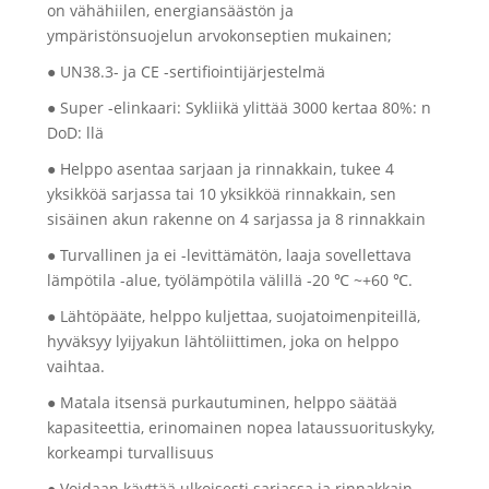
on vähähiilen, energiansäästön ja
ympäristönsuojelun arvokonseptien mukainen;
● UN38.3- ja CE -sertifiointijärjestelmä
● Super -elinkaari: Sykliikä ylittää 3000 kertaa 80%: n
DoD: llä
● Helppo asentaa sarjaan ja rinnakkain, tukee 4
yksikköä sarjassa tai 10 yksikköä rinnakkain, sen
sisäinen akun rakenne on 4 sarjassa ja 8 rinnakkain
● Turvallinen ja ei -levittämätön, laaja sovellettava
lämpötila -alue, työlämpötila välillä -20 ℃ ~+60 ℃.
● Lähtöpääte, helppo kuljettaa, suojatoimenpiteillä,
hyväksyy lyijyakun lähtöliittimen, joka on helppo
vaihtaa.
● Matala itsensä purkautuminen, helppo säätää
kapasiteettia, erinomainen nopea lataussuorituskyky,
korkeampi turvallisuus
● Voidaan käyttää ulkoisesti sarjassa ja rinnakkain,