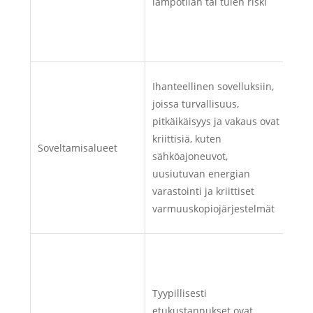
lämpötilan tai tulen riski
Lisä
liti
jotk
Laaj
Ihanteellinen sovelluksiin,
kan
joissa turvallisuus,
elek
pitkäikäisyys ja vakaus ovat
kan
kriittisiä, kuten
Soveltamisalueet
tiet
sähköajoneuvot,
äly
uusiutuvan energian
kulu
varastointi ja kriittiset
ener
varmuuskopiojärjestelmät
ovat
Liti
voi
alk
Tyypillisesti
verr
etukustannukset ovat