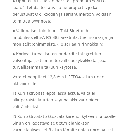
● Upouusi A+ -luokan paristot, premium "CALB -
laatu"; Tehdastestaus- ja tietoraportit, jotka
perustuvat QR -koodiin ja sarjanumeroon, voidaan
toimittaa pyynnöstä.
● Valinnaiset toiminnot: Tuki Bluetooth
(mobiilisovellus), RS-485-viestintä, tue monisarja- ja
moniselit (enimmäistuki 8 sarjaa n rinnakkain)
● Korkeat turvallisuusstandardit: Integroidun
valvontajärjestelmän turvallisuusyksikkö tarjoaa
turvallisemman takuun käytössä.
Varotoimenpiteet 12,8 V: n LIFEPO4 -akun unen
aktivoinnille
1) Kun aktivoitat lepotilassa akkua, vältä ei-
alkuperäisiä laturien käyttöä akkuvaurioiden
välttämiseksi.
2) Kun aktivoitat akkua, älä kiirehdi kytkeä sitä päälle.
Sinun on ladattava se tietyn ajanjakson
varmistaaksesi, että akun jännite palaa normaaliksi.