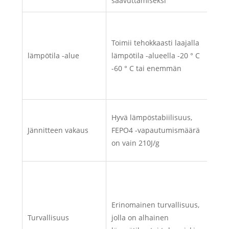
saavuttamiseksi
Opt
suor
Toimii tehokkaasti laajalla
tur
lämpötila -alue
lämpötila -alueella -20 ° C
saav
-60 ° C tai enemmän
ene
läm
Jänn
Hyvä lämpöstabiilisuus,
väh
Jännitteen vakaus
FEPO4 -vapautumismäärä
lin
on vain 210J/g
aik
Turv
hyv
läm
Erinomainen turvallisuus,
hiu
Turvallisuus
jolla on alhainen
ver