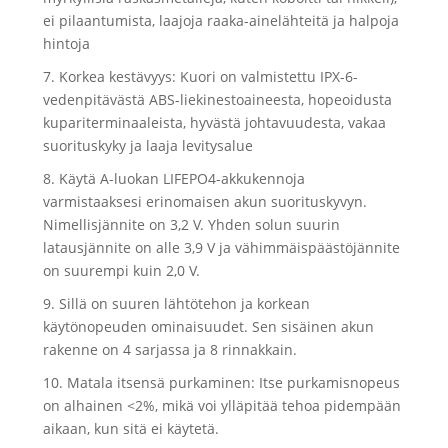
ei pilaantumista, laajoja raaka-ainelähteitä ja halpoja
hintoja
7. Korkea kestävyys: Kuori on valmistettu IPX-6-
vedenpitävästä ABS-liekinestoaineesta, hopeoidusta
kupariterminaaleista, hyvästä johtavuudesta, vakaa
suorituskyky ja laaja levitysalue
8. Käytä A-luokan LIFEPO4-akkukennoja
varmistaaksesi erinomaisen akun suorituskyvyn.
Nimellisjännite on 3,2 V. Yhden solun suurin
latausjännite on alle 3,9 V ja vähimmäispäästöjännite
on suurempi kuin 2,0 V.
9. Sillä on suuren lähtötehon ja korkean
käytönopeuden ominaisuudet. Sen sisäinen akun
rakenne on 4 sarjassa ja 8 rinnakkain.
10. Matala itsensä purkaminen: Itse purkamisnopeus
on alhainen <2%, mikä voi ylläpitää tehoa pidempään
aikaan, kun sitä ei käytetä.