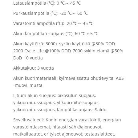
Latauslämpötila (℃): 0 ℃～ 45 ℃
Purkauslämpötila (℃): -20 ℃～ 60 ℃
Varastointilämpötila (℃): -20 ℃～ 45 ℃
Akun lämpötilan suojaus (℃): 60 ℃ ± 5 ℃
Akun käyttöikä: 3000+ syklin käyttöikä @80% DOD,
2000 Cycle Life @100% DOD, 7000 syklin elämä @50%
DoD, 10 vuotta
Akkutakuu: 3 vuotta
Akun kuorimateriaali: kylmävalssattu ohutlevy tai ABS
-muovi, musta
Litium-akun suojaus: oikosulun suojaus,
ylikuormitussuojaus, ylikuormitussuojaus,
ylikuormitussuojaus, lämpötilasuojaus. Saldo.
Sovellusalueet: Kodin energian varastointi, energian
varastointiasemat, hitaasti sähköajoneuvot,
matkailuautot, erityiset ajoneuvot, testauslaitteet,