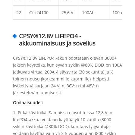
22
Giri24100
25,6 V
100Ah
100a
CPSY®12.8V LIFEPO4 -
akkuominaisuus ja sovellus
CPSY®12.8V LIFEPO4 -akun odotetaan olevan 3000+
jakson käyttöikä, kun syvän syklin @80% DOD, on 100A
jatkuvaa virtaa, 200A -lisäysvirta (30 sekuntia) ja ½
toinen nousu (korkeammille kuormille), helposti
kytkettynä sarjaan 24 V: n, 36V: n tai 48V: n
järjestelmän luomiseksi.
Ominaisuudet:
1. Pitkä käyttöikä: Samoissa olosuhteissa 12,8 V: n
lifePO4-akkua voidaan käyttää yli 10 vuotta (3000
syklin käyttöikä @80% DOD), kun taas lyijyautoja
voidaan käyttää vain yli 3-5 vuoden ajan (800 syklin