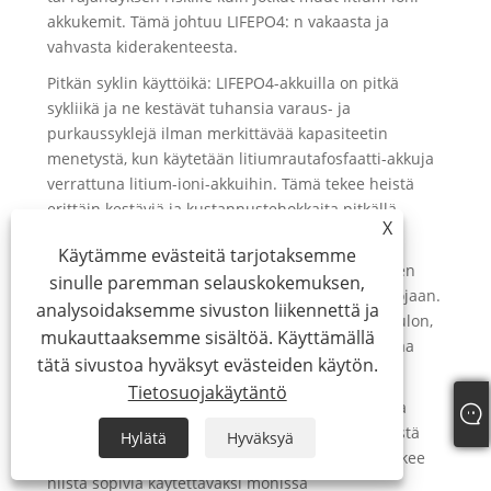
akkukemit. Tämä johtuu LIFEPO4: n vakaasta ja
vahvasta kiderakenteesta.
Pitkän syklin käyttöikä: LIFEPO4-akkuilla on pitkä
sykliikä ja ne kestävät tuhansia varaus- ja
purkaussyklejä ilman merkittävää kapasiteetin
menetystä, kun käytetään litiumrautafosfaatti-akkuja
verrattuna litium-ioni-akkuihin. Tämä tekee heistä
erittäin kestäviä ja kustannustehokkaita pitkällä
X
tähtäimellä.
Käytämme evästeitä tarjotaksemme
Stabiilisuus: LIFEPO4 -akut ylläpitävät suhteellisen
sinulle paremman selauskokemuksen,
vakaa jännite suurimmassa osassa purkausjaksojaan.
analysoidaksemme sivuston liikennettä ja
Tämä ominaisuus varmistaa vakaan tehon ulostulon,
mukauttaaksemme sisältöä. Käyttämällä
joka on kriittinen sovelluksille, jotka vaativat vakaa
tätä sivustoa hyväksyt evästeiden käytön.
virtalähde.
Tietosuojakäytäntö
Laaja lämpötila -alue: LIFEPO4 -akut voivat toimia
tehokkaasti laajalla lämpötiloissa, erittäin kylmästä
Hylätä
Hyväksyä
korkeisiin lämpötiloihin. Tämä monipuolisuus tekee
niistä sopivia käytettäväksi monissa