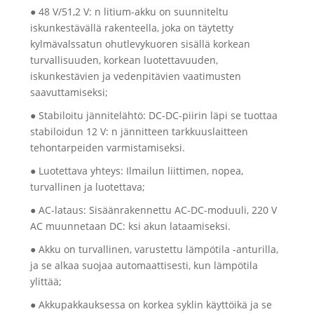
● 48 V/51,2 V: n litium-akku on suunniteltu
iskunkestävällä rakenteella, joka on täytetty
kylmävalssatun ohutlevykuoren sisällä korkean
turvallisuuden, korkean luotettavuuden,
iskunkestävien ja vedenpitävien vaatimusten
saavuttamiseksi;
● Stabiloitu jännitelähtö: DC-DC-piirin läpi se tuottaa
stabiloidun 12 V: n jännitteen tarkkuuslaitteen
tehontarpeiden varmistamiseksi.
● Luotettava yhteys: Ilmailun liittimen, nopea,
turvallinen ja luotettava;
● AC-lataus: Sisäänrakennettu AC-DC-moduuli, 220 V
AC muunnetaan DC: ksi akun lataamiseksi.
● Akku on turvallinen, varustettu lämpötila -anturilla,
ja se alkaa suojaa automaattisesti, kun lämpötila
ylittää;
● Akkupakkauksessa on korkea syklin käyttöikä ja se