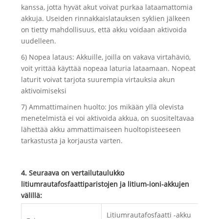
kanssa, jotta hyvät akut voivat purkaa lataamattomia
akkuja. Useiden rinnakkaislatauksen syklien jälkeen
on tietty mahdollisuus, että akku voidaan aktivoida
uudelleen.
6) Nopea lataus: Akkuille, joilla on vakava virtahäviö,
voit yrittää käyttää nopeaa laturia lataamaan. Nopeat
laturit voivat tarjota suurempia virtauksia akun
aktivoimiseksi
7) Ammattimainen huolto: Jos mikään yllä olevista
menetelmistä ei voi aktivoida akkua, on suositeltavaa
lähettää akku ammattimaiseen huoltopisteeseen
tarkastusta ja korjausta varten.
4. Seuraava on vertailutaulukko
litiumrautafosfaattiparistojen ja litium-ioni-akkujen
välillä:
Litiumrautafosfaatti -akku