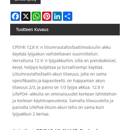
Facebook
X
WhatsApp
Pinterest
LinkedIn
Share
Tuotteen Kuvaus
CPSY® 12,8 V: n litiumrautafosfaattimoduulin akku
käyttää lyijyakun vaihdettavan suunnittelun.
Verrattuna 12 V: n lyijyakkuihin, sillä on pienikokoiset,
kevyt, helppo kuljettaa ja turvallisempi käyttää.
Litiumrautafosfaatti-akun tilavuus, jolla on sama
spesifikaatio ja kapasiteetti, on happaman akun
tilavuus 2/3, ja paino on 1/3 lyijya akkua. 12.8 V
LifePO4 -akkulla on ominaisuudet korkean lähtötehon
ja korkean käytönopeudesta. Samalla tilavuudella ja
painolla LifePo4-litium-akun teho on sama kuin
lyijyakkun 2 kertaa.