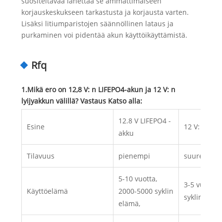
suositeltavaa lähettää se ammattimaiseen
korjauskeskukseen tarkastusta ja korjausta varten.
Lisäksi litiumparistojen säännöllinen lataus ja
purkaminen voi pidentää akun käyttöikäyttämistä.
Rfq
1.Mikä ero on 12,8 V: n LIFEPO4-akun ja 12 V: n
lyijyakkun välillä? Vastaus Katso alla:
12.8 V LIFEPO4 -
Esine
12 V: n lyij
akku
Tilavuus
pienempi
suurempi
5-10 vuotta,
3-5 vuotta,
Käyttöelämä
2000-5000 syklin
syklin eläm
elämä,