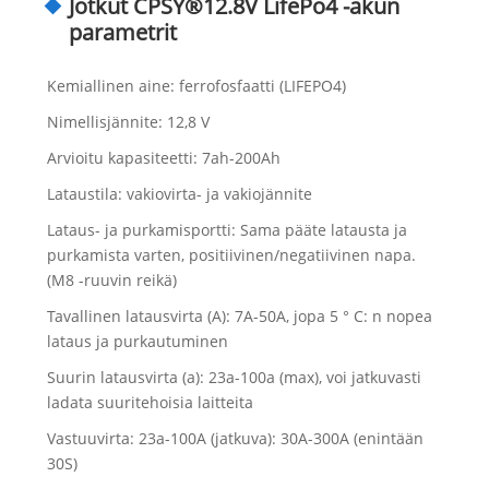
Jotkut CPSY®12.8V LifePo4 -akun
parametrit
Kemiallinen aine: ferrofosfaatti (LIFEPO4)
Nimellisjännite: 12,8 V
Arvioitu kapasiteetti: 7ah-200Ah
Lataustila: vakiovirta- ja vakiojännite
Lataus- ja purkamisportti: Sama pääte latausta ja
purkamista varten, positiivinen/negatiivinen napa.
(M8 -ruuvin reikä)
Tavallinen latausvirta (A): 7A-50A, jopa 5 ° C: n nopea
lataus ja purkautuminen
Suurin latausvirta (a): 23a-100a (max), voi jatkuvasti
ladata suuritehoisia laitteita
Vastuuvirta: 23a-100A (jatkuva): 30A-300A (enintään
30S)