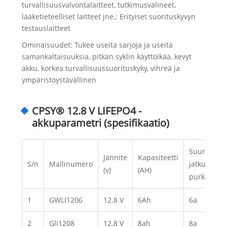
turvallisuusvalvontalaitteet, tutkimusvälineet,
lääketieteelliset laitteet jne.; Erityiset suorituskyvyn
testauslaitteet
Ominaisuudet: Tukee useita sarjoja ja useita
samankaltaisuuksia, pitkän syklin käyttöikää, kevyt
akku, korkea turvallisuussuorituskyky, vihreä ja
ympäristöystävällinen
CPSY® 12.8 V LIFEPO4 -
akkuparametri (spesifikaatio)
Suurin
Jännite
Kapasiteetti
S/n
Mallinumero
jatkuva
(v)
(AH)
purkausvir
1
GWLI1206
12.8 V
6Ah
6a
2
Gli1208
12.8 V
8ah
8a