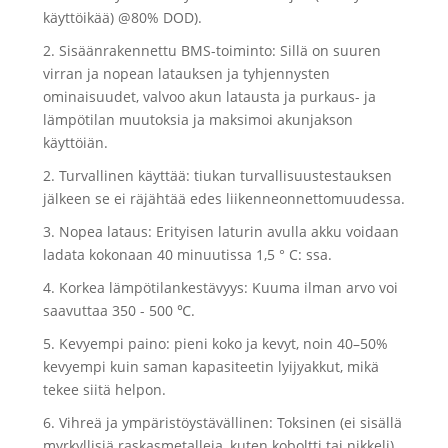
käyttöikää) @80% DOD).
2. Sisäänrakennettu BMS-toiminto: Sillä on suuren
virran ja nopean latauksen ja tyhjennysten
ominaisuudet, valvoo akun latausta ja purkaus- ja
lämpötilan muutoksia ja maksimoi akunjakson
käyttöiän.
2. Turvallinen käyttää: tiukan turvallisuustestauksen
jälkeen se ei räjähtää edes liikenneonnettomuudessa.
3. Nopea lataus: Erityisen laturin avulla akku voidaan
ladata kokonaan 40 minuutissa 1,5 ° C: ssa.
4. Korkea lämpötilankestävyys: Kuuma ilman arvo voi
saavuttaa 350 - 500 ℃.
5. Kevyempi paino: pieni koko ja kevyt, noin 40–50%
kevyempi kuin saman kapasiteetin lyijyakkut, mikä
tekee siitä helpon.
6. Vihreä ja ympäristöystävällinen: Toksinen (ei sisällä
myrkyllisiä raskasmetalleja, kuten koboltti tai nikkeli),