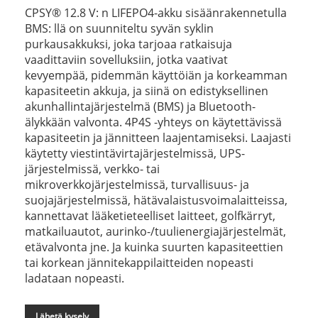
CPSY® 12.8 V: n LIFEPO4-akku sisäänrakennetulla
BMS: llä on suunniteltu syvän syklin
purkausakkuksi, joka tarjoaa ratkaisuja
vaadittaviin sovelluksiin, jotka vaativat
kevyempää, pidemmän käyttöiän ja korkeamman
kapasiteetin akkuja, ja siinä on edistyksellinen
akunhallintajärjestelmä (BMS) ja Bluetooth-
älykkään valvonta. 4P4S -yhteys on käytettävissä
kapasiteetin ja jännitteen laajentamiseksi. Laajasti
käytetty viestintävirtajärjestelmissä, UPS-
järjestelmissä, verkko- tai
mikroverkkojärjestelmissä, turvallisuus- ja
suojajärjestelmissä, hätävalaistusvoimalaitteissa,
kannettavat lääketieteelliset laitteet, golfkärryt,
matkailuautot, aurinko-/tuulienergiajärjestelmät,
etävalvonta jne. Ja kuinka suurten kapasiteettien
tai korkean jännitekappilaitteiden nopeasti
ladataan nopeasti.
Lähetä kysely