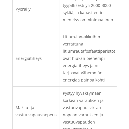
300-
tyypillisesti yli 2000-3000
Pyöräily
vaih
sykliä, ja kapasiteetin
koo
menetys on minimaalinen
muk
Litium-ion-akkuihin
verrattuna
Suu
litiumrautafosfaattiparistot
jok
Energiatiheys
ovat hiukan pienempi
vir
energiatiheys ja ne
pake
tarjoavat vähemmän
energiaa painoa kohti
Pystyy hyväksymään
Hyv
korkean varauksen ja
mak
Maksu- ja
vastuuvapausvirran
mutt
vastuuvapausnopeus
nopean varauksen ja
nop
vastuuvapauden
jois