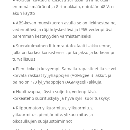
enimmäismäärän 4 ja 8 rinnakkain, enintään 48 V: n
akun käyttö
● ABS-kovan muovikuoren avulla se on liekinestoaine,
vedenpitävä ja räjähdyskestävä ja IP65-vedenpitävä
paremman kestävyyden varmistamiseksi
● Suorakulmainen litiumrautafosfaatti -akkukenno,
jolla on korkea konsistenssi, pitkä jakso ja korkeampi
turvallisuus
● Pieni koko ja kevyempi: Samalla kapasiteetilla se voi
korvata raskaat lyijyhappojen (AGM/geeli) -akkut, ja
paino on 1/3 lyijyhappojen (AGM/geeli) akkuja.
● Huoltovapaa, täysin suljettu, vedenpitävä,
korkeateho suorituskyky ja hyvä sykli suorituskyky;
● Riippumaton ylikuormitus, ylikuormitus,
ylikuormitus, pienijännite, ylikuormitus ja
oikosulkujen suojaustoiminnot