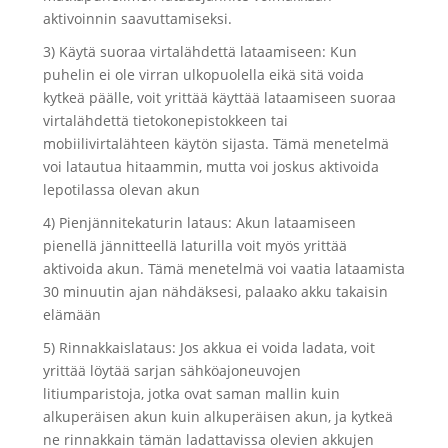
aktivoinnin saavuttamiseksi.
3) Käytä suoraa virtalähdettä lataamiseen: Kun
puhelin ei ole virran ulkopuolella eikä sitä voida
kytkeä päälle, voit yrittää käyttää lataamiseen suoraa
virtalähdettä tietokonepistokkeen tai
mobiilivirtalähteen käytön sijasta. Tämä menetelmä
voi latautua hitaammin, mutta voi joskus aktivoida
lepotilassa olevan akun
4) Pienjännitekaturin lataus: Akun lataamiseen
pienellä jännitteellä laturilla voit myös yrittää
aktivoida akun. Tämä menetelmä voi vaatia lataamista
30 minuutin ajan nähdäksesi, palaako akku takaisin
elämään
5) Rinnakkaislataus: Jos akkua ei voida ladata, voit
yrittää löytää sarjan sähköajoneuvojen
litiumparistoja, jotka ovat saman mallin kuin
alkuperäisen akun kuin alkuperäisen akun, ja kytkeä
ne rinnakkain tämän ladattavissa olevien akkujen