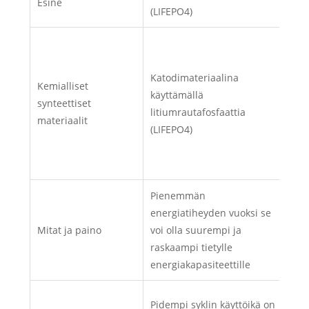
Esine
Liti
(LIFEPO4)
Hyöd
liti
Katodimateriaalina
univ
Kemialliset
käyttämällä
akku
synteettiset
litiumrautafosfaattia
liti
materiaalit
(LIFEPO4)
(lic
man
kat
Pienemmän
Ne 
energiatiheyden vuoksi se
kevy
Mitat ja paino
voi olla suurempi ja
kan
raskaampi tietylle
elek
energiakapasiteettille
mobi
Hyvä
Pidempi syklin käyttöikä on