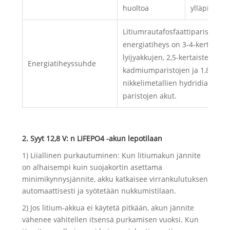
huoltoa
ylläpitokus
Litiumrautafosfaattiparistojen
energiatiheys on 3-4-kertainen
lyijyakkujen, 2,5-kertaisten nikk
Energiatiheyssuhde
kadmiumparistojen ja 1,8-kerta
nikkelimetallien hydridiakujen
paristojen akut.
2. Syyt 12,8 V: n LIFEPO4 -akun lepotilaan
1) Liiallinen purkautuminen: Kun litiumakun jännite
on alhaisempi kuin suojakortin asettama
minimikynnysjännite, akku katkaisee virrankulutuksen
automaattisesti ja syötetään nukkumistilaan.
2) Jos litium-akkua ei käytetä pitkään, akun jännite
vähenee vähitellen itsensä purkamisen vuoksi. Kun