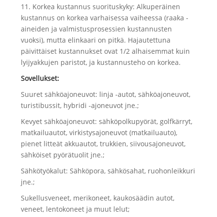
11. Korkea kustannus suorituskyky: Alkuperäinen
kustannus on korkea varhaisessa vaiheessa (raaka -
aineiden ja valmistusprosessien kustannusten
vuoksi), mutta elinkaari on pitkä. Hajautettuna
päivittäiset kustannukset ovat 1/2 alhaisemmat kuin
lyijyakkujen paristot, ja kustannusteho on korkea.
Sovellukset:
Suuret sähköajoneuvot: linja -autot, sähköajoneuvot,
turistibussit, hybridi -ajoneuvot jne.;
Kevyet sähköajoneuvot: sähköpolkupyörät, golfkärryt,
matkailuautot, virkistysajoneuvot (matkailuauto),
pienet litteät akkuautot, trukkien, siivousajoneuvot,
sähköiset pyörätuolit jne.;
Sähkötyökalut: Sähköpora, sähkösahat, ruohonleikkuri
jne.;
Sukellusveneet, merikoneet, kaukosäädin autot,
veneet, lentokoneet ja muut lelut;