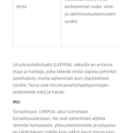
akk
Hinta
korkeammat raaka -aine-
omi
ja valmistuskustannusten
kok
vuoksi.
voiv
kute
peru
Litiumrautafosfaatti (LIFEPO4) -akkuilla on erilaisia ​​
etuja ja haittoja, jotka tekevät niistä sopivia joihinkin
sovelluksiin, mutta vähemmän kuin ihanteelliset
toisille. Tässä ovat litiumrautafosfaattiparistojen
tärkeimmät edut ja haitat:
etu:
Turvallisuus: LIFEPO4 -akut tunnetaan
turvallisuudestaan. Ne ovat vähemmän alttiita
lämmön karkaavalle, ylikuumenemiselle ja tulipalon
tai räjähdyksen riskille kuin jotkut muut litium-ioni-