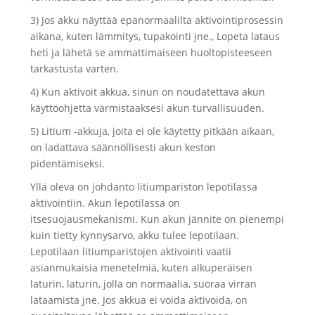
3) Jos akku näyttää epänormaalilta aktivointiprosessin
aikana, kuten lämmitys, tupakointi jne., Lopeta lataus
heti ja lähetä se ammattimaiseen huoltopisteeseen
tarkastusta varten.
4) Kun aktivoit akkua, sinun on noudatettava akun
käyttöohjetta varmistaaksesi akun turvallisuuden.
5) Litium -akkuja, joita ei ole käytetty pitkään aikaan,
on ladattava säännöllisesti akun keston
pidentämiseksi.
Yllä oleva on johdanto litiumpariston lepotilassa
aktivointiin. Akun lepotilassa on
itsesuojausmekanismi. Kun akun jännite on pienempi
kuin tietty kynnysarvo, akku tulee lepotilaan.
Lepotilaan litiumparistojen aktivointi vaatii
asianmukaisia ​​menetelmiä, kuten alkuperäisen
laturin, laturin, jolla on normaalia, suoraa virran
lataamista jne. Jos akkua ei voida aktivoida, on