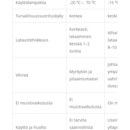
Käyttölämpötila
-20 ℃～ 70 ℃
-15 ℃～ 50
Turvallisuussuorituskyky
korkea
keskimmäi
Korkeasti,
Alhainen,
lataaminen
Lataustehokkuus
lataaminen
kestää 1–2
8–10 tuntia
tuntia
Johtaa saas
Myrkytön ja
ympäristön
Vihreä
pilaantumaton
vahingoitta
ihmiskehoa
Ei
Ei muistivaikutusta
On muistiv
muistivaikutusta
Ei tarvita
Usein päivi
Käyttö ja huolto
säännöllistä
ylläpito lis