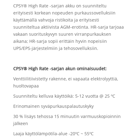
CPSY® High Rate -sarjan akku on suunniteltu
erityisesti korkean nopeuden purkaussovelluksiin
käyttämällä vahvoja ristikoita ja erityisesti
suunniteltua aktiivista AGM-erotinta. HR-sarja tarjoaa
vakaan suorituskyvyn suuren virranpurkauksen
aikana; HR-sarja sopii erittäin hyvin nopeisiin
UPS/EPS-järjestelmiin ja tehosovelluksiin.
CPSY® High Rate -sarjan akun ominaisuudet:
Venttiilitiivistetty rakenne, ei vapaata elektrolyyttiä,
huoltovapaa
Suunniteltu kelluva käyttöikä: 5-12 vuotta @ 25 ºC
Erinomainen syväpurkauspalautuskyky
30 % lisäys tehossa 15 minuutin varmuuskopioinnin
jälkeen
Laaja käyttölämpötila-alue -20ºC ~ 55ºC