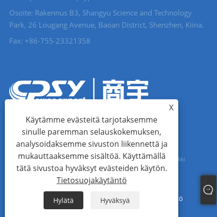
Osoite: Rakennus B3, Shangyu Science and Technology
Park, 26 Lougang Avenue, Baoan District, Shenzhen, Kiina.
Fax: +86-755-23321358
X
Käytämme evästeitä tarjotaksemme
sinulle paremman selauskokemuksen,
analysoidaksemme sivuston liikennettä ja
mukauttaaksemme sisältöä. Käyttämällä
Copyright © 2023 Shangyu (Shenzhen) Technology Co., Ltd. Kaikki
tätä sivustoa hyväksyt evästeiden käytön.
oikeudet pidätetään.
Tietosuojakäytäntö
Links
Sitemap
RSS
XML
Tietosuojakäytäntö
Hylätä
Hyväksyä