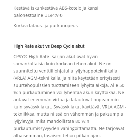
Kestävä iskunkestävä ABS-kotelo ja kansi
palonestoaine UL94:V-0
Korkea lataus- ja purkunopeus
High Rate akut vs Deep Cycle akut
CPSY® High Rate -sarjan akut ovat hyvin
samankaltaisia ​​kuin korkean tehon akut. Ne on
suunniteltu venttiiliohjatulla lyijyhappotekniikalla
(VRLA) AGM-tekniikalla, ja niitä käytetään erityisesti
suurtehopulssien tuottamiseen lyhyitä aikoja. Alle 50
%:n purkautuminen voi lyhentää akun käyttöikää. Ne
antavat enemmän virtaa ja latautuvat nopeammin
kuin syväsykliakut. Syväsykliakut käyttävät VRLA AGM -
tekniikkaa, mutta niissä on vähemmän ja paksumpia
lyijylevyjä, mikä mahdollistaa 80 %:n
purkautumissyvyyden vahingoittamatta. Ne tarjoavat
alhaisemman, tasaisen tehon pitkän ajan.