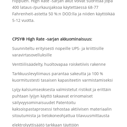
riippuen. High Rate -sarjan akut voivat suorittaa jopa
400 lataus-/purkausjaksoa käytettäessä 68-77
Fahrenheit-astetta 50 %:n DOD:lla ja niiden käyttöikää
5-12 vuotta.
CPSY® High Rate -sarjan akkuominaisuus:
Suunniteltu erityisesti nopeille UPS- ja kriittisille
varavirtasovelluksille
Venttiilisäädelty, huoltovapaa roisketiivis rakenne
Tarkkuuslevyliimaus parantaa sakeutta ja 100 %
kuormitustesti tasaisen kapasiteetin varmistamiseksi
Lyijy-kalsiumseoksesta valmistetut ristikot ja erittäin
puhtaan lyijyn käyttö takaavat erinomaiset
säilyvyysominaisuudet Patentoitu
kaksoispastaprosessi tehostaa aktiivisen materiaalin
sitoutumista ja tietokoneohjattua tilavuusmittausta
elektrolyyttisäätö tarkkaan täyttöön