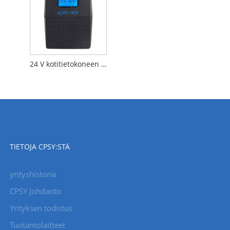
24 V kotitietokoneen UPS
TIETOJA CPSY:STÄ
yrityshistoria
CPSY Johdanto
Yrityksen todistus
Tuotantolaitteet