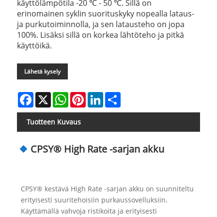
käyttölämpötila -20 ℃ - 50 ℃. Sillä on
erinomainen syklin suorituskyky nopealla lataus-
ja purkutoiminnolla, ja sen latausteho on jopa
100%. Lisäksi sillä on korkea lähtöteho ja pitkä
käyttöikä.
Lähetä kysely
Facebook
X
WhatsApp
Pinterest
LinkedIn
Share
Tuotteen Kuvaus
CPSY® High Rate -sarjan akku
CPSY® kestävä High Rate -sarjan akku on suunniteltu
erityisesti suuritehoisiin purkaussovelluksiin.
Käyttämällä vahvoja ristikoita ja erityisesti