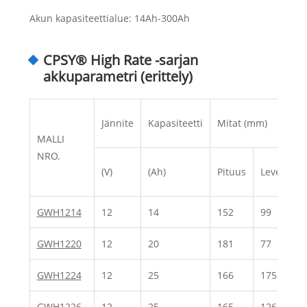
Akun kapasiteettialue: 14Ah-300Ah
CPSY® High Rate -sarjan
akkuparametri (erittely)
Jännite
Kapasiteetti
Mitat (mm)
MALLI
NRO.
(V)
(Ah)
Pituus
Leveys
GWH1214
12
14
152
99
GWH1220
12
20
181
77
GWH1224
12
25
166
175
GWH1226
12
25
165
126