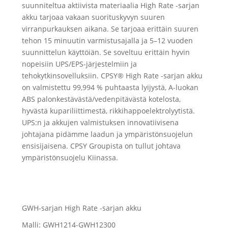
suunniteltua aktiivista materiaalia High Rate -sarjan
akku tarjoaa vakaan suorituskyvyn suuren
virranpurkauksen aikana. Se tarjoaa erittäin suuren
tehon 15 minuutin varmistusajalla ja 5–12 vuoden
suunnittelun käyttöiän. Se soveltuu erittäin hyvin
nopeisiin UPS/EPS-järjestelmiin ja
tehokytkinsovelluksiin. CPSY® High Rate -sarjan akku
on valmistettu 99,994 % puhtaasta lyijystä, A-luokan
ABS palonkestävästä/vedenpitävästä kotelosta,
hyvästä kupariliittimestä, rikkihappoelektrolyytistä.
UPS:n ja akkujen valmistuksen innovatiivisena
johtajana pidämme laadun ja ympäristönsuojelun
ensisijaisena. CPSY Groupista on tullut johtava
ympäristönsuojelu Kiinassa.
GWH-sarjan High Rate -sarjan akku
Malli: GWH1214-GWH12300