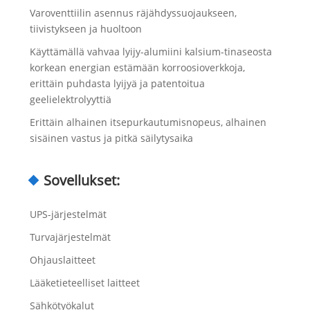
Varoventtiilin asennus räjähdyssuojaukseen,
tiivistykseen ja huoltoon
Käyttämällä vahvaa lyijy-alumiini kalsium-tinaseosta
korkean energian estämään korroosioverkkoja,
erittäin puhdasta lyijyä ja patentoitua
geelielektrolyyttiä
Erittäin alhainen itsepurkautumisnopeus, alhainen
sisäinen vastus ja pitkä säilytysaika
Sovellukset:
UPS-järjestelmät
Turvajärjestelmät
Ohjauslaitteet
Lääketieteelliset laitteet
Sähkötyökalut