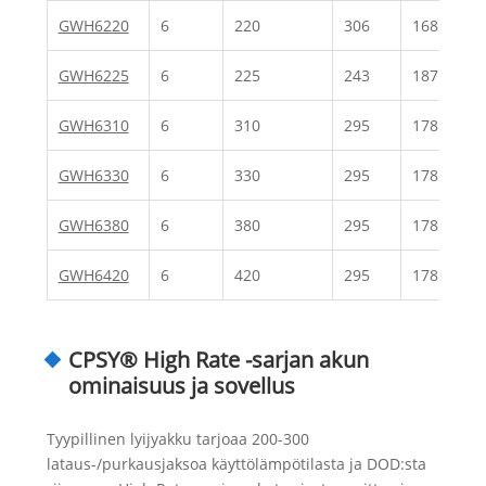
GWH6220
6
220
306
168
GWH6225
6
225
243
187
GWH6310
6
310
295
178
GWH6330
6
330
295
178
GWH6380
6
380
295
178
GWH6420
6
420
295
178
CPSY® High Rate -sarjan akun
ominaisuus ja sovellus
Tyypillinen lyijyakku tarjoaa 200-300
lataus-/purkausjaksoa käyttölämpötilasta ja DOD:sta